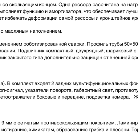
со скользящим концом. Одна рессора рассчитана на нагру
 выполняет функцию и амортизатора, что обеспечивает луч
т избежать деформации самой рессоры и кронштейнов кре
а с масляным наполнением.
рименением роботизированной сварки. Профиль трубы 50×50
живании. Подшипник компактный, двухрядный, шариковый 
ик закрытого типа дополнительно защищен от внешней ср
а). В комплект входят 2 задних мультифункциональных фон
п-сигнал, указатели поворота, габаритный свет, противот
светоотражатели боковые и передние, подсветка номера. 
 9 мм с сетчатым противоскользящим покрытием. Ламинир
к истиранию, химикатам, образованию грибка и плесени. 