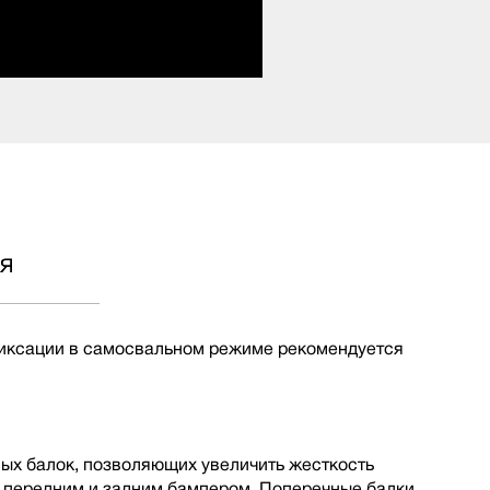
я
 фиксации в самосвальном режиме рекомендуется
ных балок, позволяющих увеличить жесткость
, передним и задним бампером. Поперечные балки