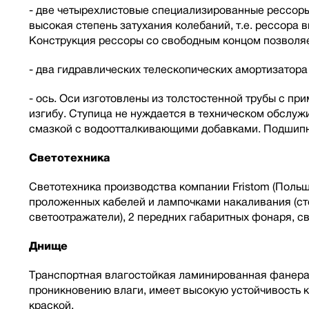
- две четырехлистовые специализированные рессоры 
высокая степень затухания колебаний, т.е. рессора
Конструкция рессоры со свободным концом позволяе
- два гидравлических телескопических амортизатор
- ось. Оси изготовлены из толстостенной трубы с п
изгибу. Ступица не нуждается в техническом обслу
смазкой с водоотталкивающими добавками. Подшипн
Светотехника
Светотехника производства компании Fristom (Польш
проложенных кабелей и лампочками накаливания (сто
светоотражатели), 2 передних габаритных фонаря, 
Днище
Транспортная влагостойкая ламинированная фанера
проникновению влаги, имеет высокую устойчивость 
краской.