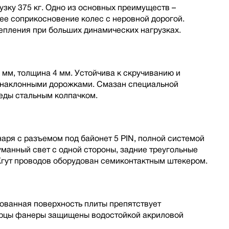
зку 375 кг. Одно из основных преимуществ –
шее соприкосновение колес с неровной дорогой.
пления при больших динамических нагрузках.
 мм, толщина 4 мм. Устойчива к скручиванию и
с наклонными дорожками. Смазан специальной
еды стальным колпачком.
аря с разъемом под байонет 5 PIN, полной cистемой
уманный свет с одной стороны, задние треугольные
Жгут проводов оборудован семиконтактным штекером.
ованная поверхность плиты препятствует
Торцы фанеры защищены водостойкой акриловой